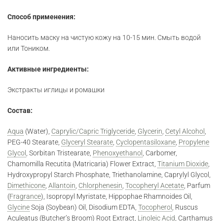
Способ применения:
Наносить маску на чистую кожу на 10-15 мин. Смыть водой
или Тоником.
Активные ингредиенты:
Экстракты иглицы и ромашки
Состав:
Aqua
(Water),
Caprylic/Capric Triglyceride
,
Glycerin
,
Cetyl Alcohol
,
PEG-40 Stearate,
Glyceryl Stearate
,
Cyclopentasiloxane
,
Propylene
Glycol
, Sorbitan Tristearate,
Phenoxyethanol
, Carbomer,
Chamomilla Recutita (Matricaria) Flower Extract,
Titanium Dioxide
,
Hydroxypropyl Starch Phosphate, Triethanolamine, Caprylyl Glycol,
Dimethicone
,
Allantoin
,
Chlorphenesin
,
Tocopheryl Acetate
, Parfum
(
Fragrance
), Isopropyl Myristate, Hippophae Rhamnoides Oil,
Glycine
Soja (Soybean) Oil, Disodium EDTA,
Tocopherol
, Ruscus
Aculeatus (Butcher’s Broom) Root Extract,
Linoleic Acid
, Carthamus