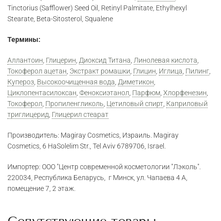
Tinctorius (Safflower) Seed Oil, Retinyl Palmitate, Ethylhexyl
Stearate, Beta-Sitosterol, Squalene
Термины:
Аллантоин
,
Глицерин
,
Диоксид Титана
,
Линолевая кислота
,
Токоферол ацетан
,
Экстракт ромашки
,
Глицин
,
Иглица
,
Пилинг
,
Купероз
,
Высокоочищенная вода
,
Диметикон
,
Циклопентасилоксан
,
Феноксиэтанол
,
Парфюм
,
Хлорфенезин
,
Токоферол
,
Пропиленгликоль
,
Цетиловый спирт
,
Каприловый
триглицерид
,
Глицерил стеарат
Производитель: Magiray Cosmetics, Израиль. Magiray
Cosmetics, 6 HaSolelim Str., Tel Aviv 6789706, Israel.
Импортер: ООО "Центр современной косметологии "Лэколь".
220034, Республика Беларусь, г Минск, ул. Чапаева 4 A,
помещение 7, 2 этаж.