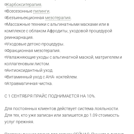
◽
Карбокситерапия
.
◽Всесезонные
пилинги
.
◽Безъиньекционная
мезотерапия
.
◽Массажные техники с альгинатными масками или в
комплексе с облаком Афродиты, уходовой процедурой
реинкарнация.
◽Уходовые детокс-процедуры.
◽Фракционная мезотерапия.
◽Увлажняющие уходы с альгинатной маской, матригелем и
коллагеновым листом.
◽Антиоксидантный уход.
◽Витаминный уход с AHA- коктейлем.
◽Атравматичная чистка.
С 1 СЕНТЯБРЯ ПРАЙС ПОДНИМАЕТСЯ НА 10%.
Для постоянных клиентов действует система лояльности.
Для тех, кто уже записан или запишется до 1.09 стоимость
услуг прежняя.