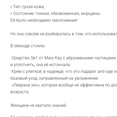
▫️ Тип: сухая кожа;
▫️ Состояние: тонкая, обезвоженная, морщины.
Ей было необходимо омоложение!
Но она совсем не разбиралась в том, что использовал
В обиходе стояли:
️ Средство 5в1 от Mary Kay с абразивными частицами
и уплотнять, она её истончала.
️ Крем с улиткой, в надежде, что это подарит anti-age
базовый уход, направленный на увлажнение.
️ «Леврана эко», которая вообще не эффективна по д
возраста.
Женщине не хватало знаний.