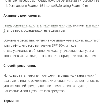
40 ml, Dermaceutic Sun Ceutic 50+ Age Defense Sun Protection 15
ml, Dermaceutic Foamer 15 Intense Exfoliating Foam 40 ml
Активные компоненты:
Гиалуроновая кислота
,
гликолевая кислота
, энзимы,
витамин
Е
, алоэ вера, солнцезащитные фильтры
Основные свойства: интенсивное увлажнение кожи, защита от
ультрафиолетового излучения SPF 50+, мягкое
отшелушивание и обновление кожи, улучшение текстуры и
тона лица, антиоксидантная защита, придание коже сияния
Способ применения:
Использовать пенку для очищения и отшелушивания кожи 1
раз в день или по рекомендации специалиста, затем наносить
увлажняющий крем, в дневное время завершать уход
нанесением солнцезащитного средства
Термины: