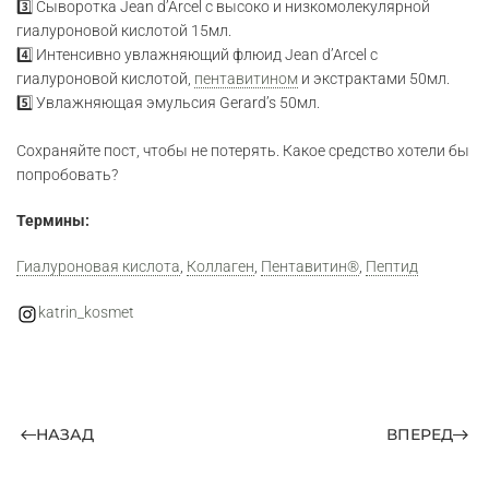
3️⃣ Сыворотка Jean d’Arcel с высоко и низкомолекулярной
гиалуроновой кислотой 15мл.
4️⃣ Интенсивно увлажняющий флюид Jean d’Arcel с
гиалуроновой кислотой,
пентавитином
и экстрактами 50мл.
5️⃣ Увлажняющая эмульсия Gerard’s 50мл.
Сохраняйте пост, чтобы не потерять. Какое средство хотели бы
попробовать?
Термины:
Гиалуроновая кислота
,
Коллаген
,
Пентавитин®
,
Пептид
katrin_kosmet
НАЗАД
ВПЕРЕД