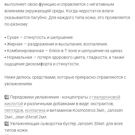
выполняет свою функцию и справляется с негативным
влиянием окружающей среды. Когда недостаток влаги
сказывается пагубно. Для каждого типа кожи, это проявляется
по-разному:
▪️ Сухая — стянутость и шелушение.
▪️ Жирная — раздражение и высыпания, воспаления.
▪️ Комбинированная — блеск в Т-зоне и шелушение на щеках.
▪️ Нормальная — потеря здорового цвета, гладкости, а также
ощущение дискомфорта и стянутости.
Ниже делюсь средствами, которые прекрасно справляются с
увлажнением:
1️⃣ Передовики увлажнения - концентраты с
гиалуроновой
кислотой
и различными добавками в виде: экстрактов,
пептидов
,
коллагена
и витаминов Kosmoteros 3мл., Janssen
2мл., Jean d’Arcel 2мл.
2️⃣ Увлажняющая сыворотка-бустер Janssen 30мл. для всех
типов кожи.