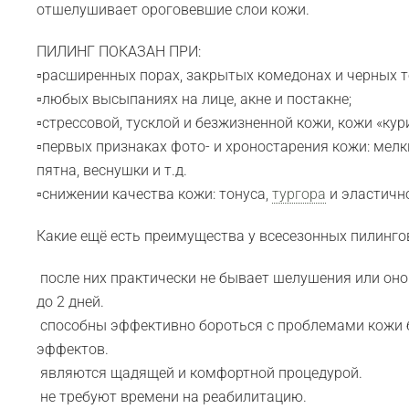
отшелушивает ороговевшие слои кожи.
ПИЛИНГ ПОКАЗАН ПРИ:
▫️расширенных порах, закрытых комедонах и черных т
▫️любых высыпаниях на лице, акне и постакне;
▫️стрессовой, тусклой и безжизненной кожи, кожи «ку
▫️первых признаках фото- и хроностарения кожи: мел
пятна, веснушки и т.д.
▫️снижении качества кожи: тонуса,
тургора
и эластичн
Какие ещё есть преимущества у всесезонных пилинго
️ после них практически не бывает шелушения или он
до 2 дней.
️ способны эффективно бороться с проблемами кожи 
эффектов.
️ являются щадящей и комфортной процедурой.
️ не требуют времени на реабилитацию.