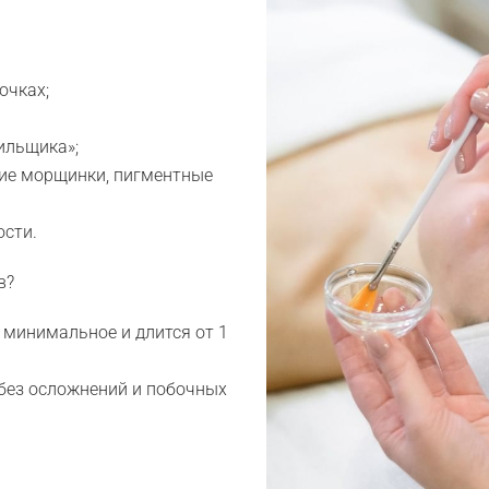
очках;
рильщика»;
кие морщинки, пигментные
ости.
в?
о минимальное и длится от 1
без осложнений и побочных