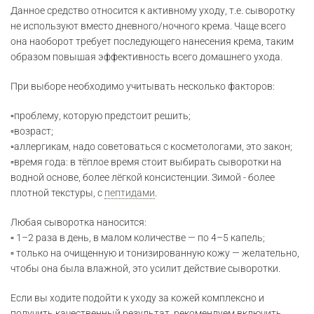
Данное средство относится к активному уходу, т.е. сыворотку
не используют вместо дневного/ночного крема. Чаще всего
она наоборот требует последующего нанесения крема, таким
образом повышая эффективность всего домашнего ухода.
При выборе необходимо учитывать несколько факторов:
▫️проблему, которую предстоит решить;
▫️возраст;
▫️аллергикам, надо советоваться с косметологами, это закон;
▫️время года: в тёплое время стоит выбирать сыворотки на
водной основе, более лёгкой консистенции. Зимой - более
плотной текстуры, с
пептидами
.
Любая сыворотка наносится:
▫️ 1–2 раза в день, в малом количестве — по 4–5 капель;
▫️ только на очищенную и тонизированную кожу — желательно,
чтобы она была влажной, это усилит действие сыворотки.
Если вы ходите подойти к уходу за кожей комплексно и
получить качественный результат, рекомендуем включить